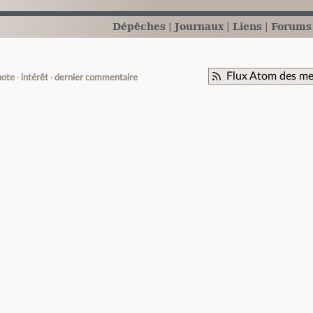
Dépêches
Journaux
Liens
Forums
Flux Atom des me
note
intérêt
dernier commentaire
e