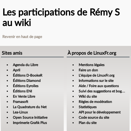
Les participations de Rémy S
au wiki
Revenir en haut de page
Sites amis
À propos de LinuxFr.org
Agenda du Libre
Mentions légales
April
Faire un don
Éditions D-BookeR
L’équipe de LinuxFr.org
Éditions Diamond
Informations sur le site
Éditions Eyrolles
Aide / Foire aux questions
Éditions ENI
Suivi des suggestions et bogues
En Vente Libre
Wiki du site
Framasoft
Règles de modération
La Quadrature du Net
Statistiques
Lea-Linux
API pour le développement
Open Source Initiative
Code source du site
Imprimerie Grafik Plus
Plan du site