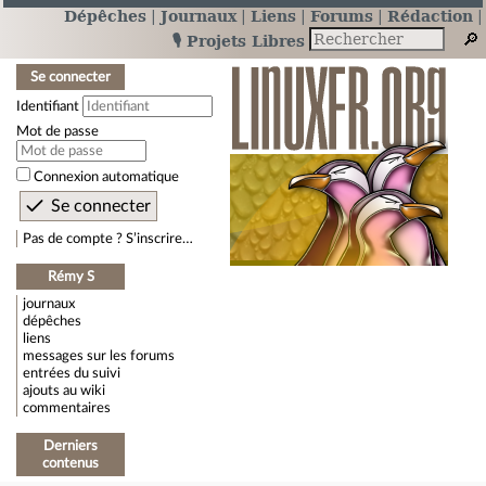
Dépêches
Journaux
Liens
Forums
Rédaction
🎙️ Projets Libres
Se connecter
Identifiant
Mot de passe
Connexion automatique
Pas de compte ? S’inscrire…
Rémy S
journaux
dépêches
liens
messages sur les forums
entrées du suivi
ajouts au wiki
commentaires
Derniers
contenus