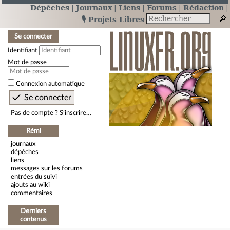
Dépêches
Journaux
Liens
Forums
Rédaction
🎙️ Projets Libres
Se connecter
Identifiant
Mot de passe
Connexion automatique
Pas de compte ? S’inscrire…
Rémi
journaux
dépêches
liens
messages sur les forums
entrées du suivi
ajouts au wiki
commentaires
Derniers
contenus