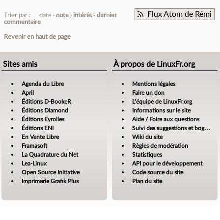
Flux Atom de Rémi
Trier par :
date
note
intérêt
dernier
commentaire
Revenir en haut de page
Sites amis
À propos de LinuxFr.org
Agenda du Libre
Mentions légales
April
Faire un don
Éditions D-BookeR
L’équipe de LinuxFr.org
Éditions Diamond
Informations sur le site
Éditions Eyrolles
Aide / Foire aux questions
Éditions ENI
Suivi des suggestions et bogues
En Vente Libre
Wiki du site
Framasoft
Règles de modération
La Quadrature du Net
Statistiques
Lea-Linux
API pour le développement
Open Source Initiative
Code source du site
Imprimerie Grafik Plus
Plan du site