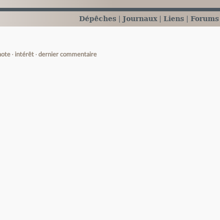
Dépêches
Journaux
Liens
Forums
note
intérêt
dernier commentaire
e