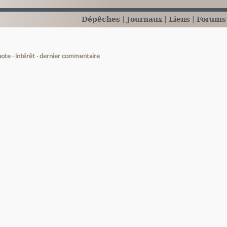
Dépêches
Journaux
Liens
Forums
note
intérêt
dernier commentaire
e