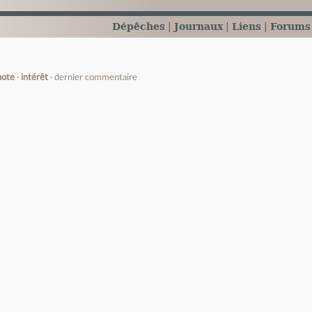
Dépêches
Journaux
Liens
Forums
note
intérêt
dernier commentaire
e