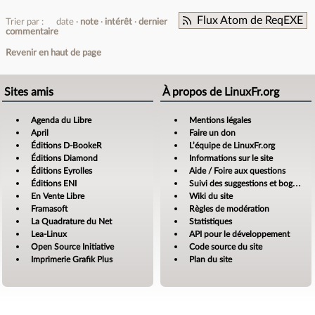
Flux Atom de ReqEXE
Trier par :
date
note
intérêt
dernier
commentaire
Revenir en haut de page
Sites amis
À propos de LinuxFr.org
Agenda du Libre
Mentions légales
April
Faire un don
Éditions D-BookeR
L’équipe de LinuxFr.org
Éditions Diamond
Informations sur le site
Éditions Eyrolles
Aide / Foire aux questions
Éditions ENI
Suivi des suggestions et bogues
En Vente Libre
Wiki du site
Framasoft
Règles de modération
La Quadrature du Net
Statistiques
Lea-Linux
API pour le développement
Open Source Initiative
Code source du site
Imprimerie Grafik Plus
Plan du site