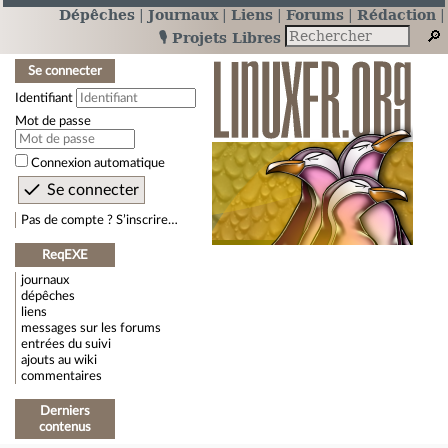
Dépêches
Journaux
Liens
Forums
Rédaction
🎙️ Projets Libres
Se connecter
Identifiant
Mot de passe
Connexion automatique
Pas de compte ? S’inscrire…
ReqEXE
journaux
dépêches
liens
messages sur les forums
entrées du suivi
ajouts au wiki
commentaires
Derniers
contenus