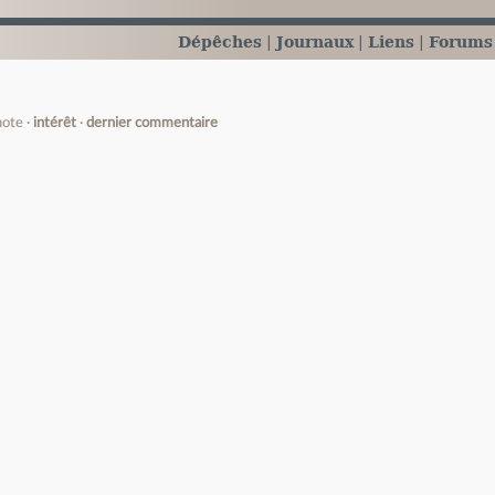
Dépêches
Journaux
Liens
Forums
note
intérêt
dernier commentaire
e