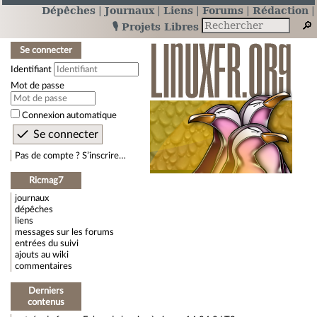
Dépêches
Journaux
Liens
Forums
Rédaction
🎙️ Projets Libres
Se connecter
Identifiant
Mot de passe
Connexion automatique
Pas de compte ? S’inscrire…
Ricmag7
journaux
dépêches
liens
messages sur les forums
entrées du suivi
ajouts au wiki
commentaires
Derniers
contenus