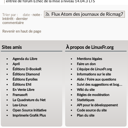
entrée de forum
Echec de la mise à niveau 14.04.3 LTS
Flux Atom des journaux de Ricmag7
Trier par :
date
note
intérêt
dernier
commentaire
Revenir en haut de page
Sites amis
À propos de LinuxFr.org
Agenda du Libre
Mentions légales
April
Faire un don
Éditions D-BookeR
L’équipe de LinuxFr.org
Éditions Diamond
Informations sur le site
Éditions Eyrolles
Aide / Foire aux questions
Éditions ENI
Suivi des suggestions et bogues
En Vente Libre
Wiki du site
Framasoft
Règles de modération
La Quadrature du Net
Statistiques
Lea-Linux
API pour le développement
Open Source Initiative
Code source du site
Imprimerie Grafik Plus
Plan du site