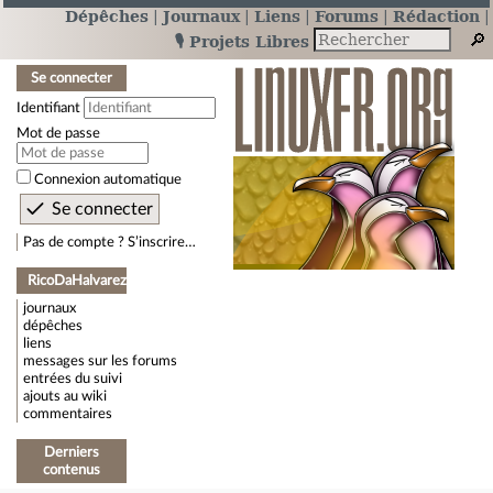
Dépêches
Journaux
Liens
Forums
Rédaction
🎙️ Projets Libres
Se connecter
Identifiant
Mot de passe
Connexion automatique
Pas de compte ? S’inscrire…
RicoDaHalvarez
journaux
dépêches
liens
messages sur les forums
entrées du suivi
ajouts au wiki
commentaires
Derniers
contenus