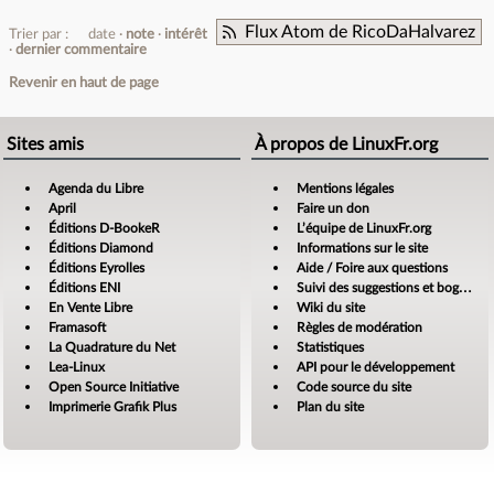
Flux Atom de RicoDaHalvarez
Trier par :
date
note
intérêt
dernier commentaire
Revenir en haut de page
Sites amis
À propos de LinuxFr.org
Agenda du Libre
Mentions légales
April
Faire un don
Éditions D-BookeR
L’équipe de LinuxFr.org
Éditions Diamond
Informations sur le site
Éditions Eyrolles
Aide / Foire aux questions
Éditions ENI
Suivi des suggestions et bogues
En Vente Libre
Wiki du site
Framasoft
Règles de modération
La Quadrature du Net
Statistiques
Lea-Linux
API pour le développement
Open Source Initiative
Code source du site
Imprimerie Grafik Plus
Plan du site