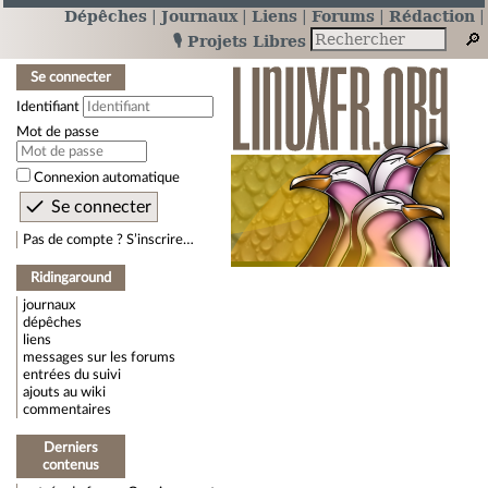
Dépêches
Journaux
Liens
Forums
Rédaction
🎙️ Projets Libres
Se connecter
Identifiant
Mot de passe
Connexion automatique
Pas de compte ? S’inscrire…
Ridingaround
journaux
dépêches
liens
messages sur les forums
entrées du suivi
ajouts au wiki
commentaires
Derniers
contenus