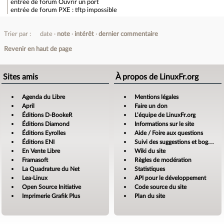
entrée de forum
Ouvrir un port
entrée de forum
PXE : tftp impossible
Trier par :
date
note
intérêt
dernier commentaire
Revenir en haut de page
Sites amis
À propos de LinuxFr.org
Agenda du Libre
Mentions légales
April
Faire un don
Éditions D-BookeR
L’équipe de LinuxFr.org
Éditions Diamond
Informations sur le site
Éditions Eyrolles
Aide / Foire aux questions
Éditions ENI
Suivi des suggestions et bogues
En Vente Libre
Wiki du site
Framasoft
Règles de modération
La Quadrature du Net
Statistiques
Lea-Linux
API pour le développement
Open Source Initiative
Code source du site
Imprimerie Grafik Plus
Plan du site