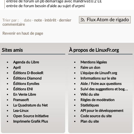
entrée de forum
un pb démarrage avec mandriva10.2 LE
entrée de forum
besoin d'aide au sujet d'urpmi
Flux Atom de rigado
Trier par :
date
note
intérêt
dernier
commentaire
Revenir en haut de page
Sites amis
À propos de LinuxFr.org
Agenda du Libre
Mentions légales
April
Faire un don
Éditions D-BookeR
L’équipe de LinuxFr.org
Éditions Diamond
Informations sur le site
Éditions Eyrolles
Aide / Foire aux questions
Éditions ENI
Suivi des suggestions et bogues
En Vente Libre
Wiki du site
Framasoft
Règles de modération
La Quadrature du Net
Statistiques
Lea-Linux
API pour le développement
Open Source Initiative
Code source du site
Imprimerie Grafik Plus
Plan du site