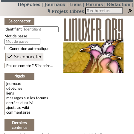
Dépêches
Journaux
Liens
Forums
Rédaction
🎙️ Projets Libres
Se connecter
Identifiant
Mot de passe
Connexion automatique
Pas de compte ? S’inscrire…
rigado
journaux
dépêches
liens
messages sur les forums
entrées du suivi
ajouts au wiki
commentaires
Derniers
contenus