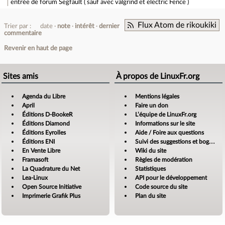
entrée de forum
Segfault ( sauf avec valgrind et electric Fence )
Flux Atom de rikoukiki
Trier par :
date
note
intérêt
dernier
commentaire
Revenir en haut de page
Sites amis
À propos de LinuxFr.org
Agenda du Libre
Mentions légales
April
Faire un don
Éditions D-BookeR
L’équipe de LinuxFr.org
Éditions Diamond
Informations sur le site
Éditions Eyrolles
Aide / Foire aux questions
Éditions ENI
Suivi des suggestions et bogues
En Vente Libre
Wiki du site
Framasoft
Règles de modération
La Quadrature du Net
Statistiques
Lea-Linux
API pour le développement
Open Source Initiative
Code source du site
Imprimerie Grafik Plus
Plan du site