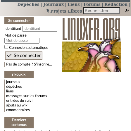
Dépêches
Journaux
Liens
Forums
Rédaction
🎙️ Projets Libres
Se connecter
Identifiant
Mot de passe
Connexion automatique
Pas de compte ? S’inscrire…
rikoukiki
journaux
dépêches
liens
messages sur les forums
entrées du suivi
ajouts au wiki
commentaires
Derniers
contenus