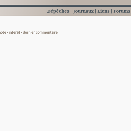
Dépêches
Journaux
Liens
Forums
note
intérêt
dernier commentaire
e