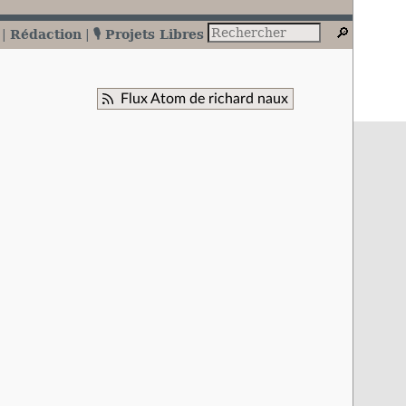
Rédaction
🎙️ Projets Libres
Flux Atom de richard naux