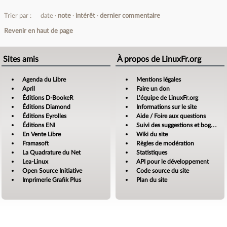
Trier par :
date
note
intérêt
dernier commentaire
Revenir en haut de page
Sites amis
À propos de LinuxFr.org
Agenda du Libre
Mentions légales
April
Faire un don
Éditions D-BookeR
L’équipe de LinuxFr.org
Éditions Diamond
Informations sur le site
Éditions Eyrolles
Aide / Foire aux questions
Éditions ENI
Suivi des suggestions et bogues
En Vente Libre
Wiki du site
Framasoft
Règles de modération
La Quadrature du Net
Statistiques
Lea-Linux
API pour le développement
Open Source Initiative
Code source du site
Imprimerie Grafik Plus
Plan du site