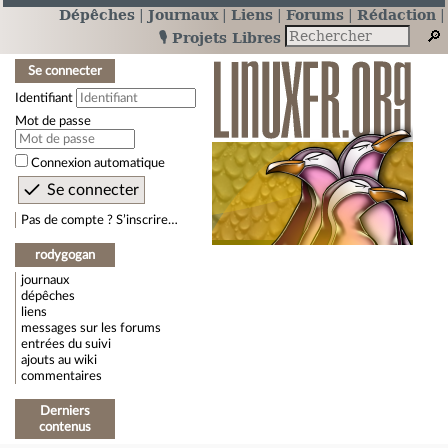
Dépêches
Journaux
Liens
Forums
Rédaction
🎙️ Projets Libres
Se connecter
Identifiant
Mot de passe
Connexion automatique
Pas de compte ? S’inscrire…
rodygogan
journaux
dépêches
liens
messages sur les forums
entrées du suivi
ajouts au wiki
commentaires
Derniers
contenus