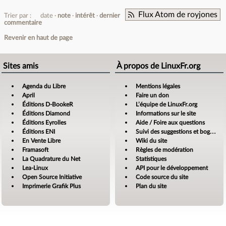
Flux Atom de royjones
Trier par :
date
note
intérêt
dernier
commentaire
Revenir en haut de page
Sites amis
À propos de LinuxFr.org
Agenda du Libre
Mentions légales
April
Faire un don
Éditions D-BookeR
L’équipe de LinuxFr.org
Éditions Diamond
Informations sur le site
Éditions Eyrolles
Aide / Foire aux questions
Éditions ENI
Suivi des suggestions et bogues
En Vente Libre
Wiki du site
Framasoft
Règles de modération
La Quadrature du Net
Statistiques
Lea-Linux
API pour le développement
Open Source Initiative
Code source du site
Imprimerie Grafik Plus
Plan du site