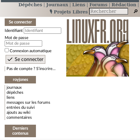
Dépêches
Journaux
Liens
Forums
Rédaction
🎙️ Projets Libres
Se connecter
Identifiant
Mot de passe
Connexion automatique
Pas de compte ? S’inscrire…
royjones
journaux
dépêches
liens
messages sur les forums
entrées du suivi
ajouts au wiki
commentaires
Derniers
contenus