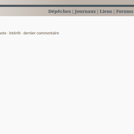
Dépêches
Journaux
Liens
Forums
note
intérêt
dernier commentaire
e