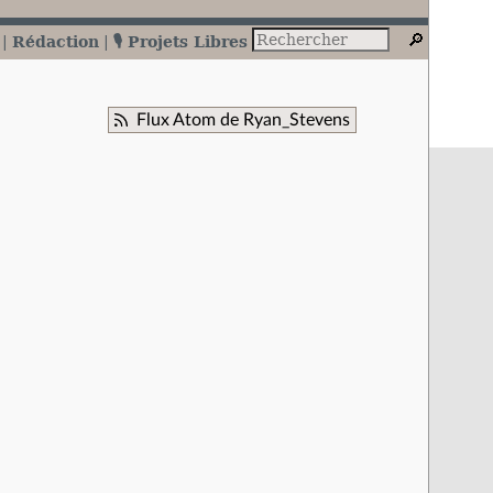
Rédaction
🎙️ Projets Libres
Flux Atom de Ryan_Stevens