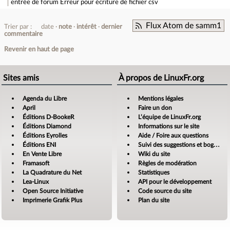
entrée de forum
Erreur pour écriture de fichier csv
Flux Atom de samm1
Trier par :
date
note
intérêt
dernier
commentaire
Revenir en haut de page
Sites amis
À propos de LinuxFr.org
Agenda du Libre
Mentions légales
April
Faire un don
Éditions D-BookeR
L’équipe de LinuxFr.org
Éditions Diamond
Informations sur le site
Éditions Eyrolles
Aide / Foire aux questions
Éditions ENI
Suivi des suggestions et bogues
En Vente Libre
Wiki du site
Framasoft
Règles de modération
La Quadrature du Net
Statistiques
Lea-Linux
API pour le développement
Open Source Initiative
Code source du site
Imprimerie Grafik Plus
Plan du site