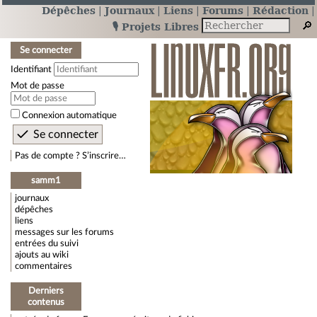
Dépêches
Journaux
Liens
Forums
Rédaction
🎙️ Projets Libres
Se connecter
Identifiant
Mot de passe
Connexion automatique
Pas de compte ? S’inscrire…
samm1
journaux
dépêches
liens
messages sur les forums
entrées du suivi
ajouts au wiki
commentaires
Derniers
contenus