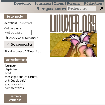
Dépêches
Journaux
Liens
Forums
Rédaction
🎙️ Projets Libres
Se connecter
Identifiant
Mot de passe
Connexion automatique
Pas de compte ? S’inscrire…
samuelhermann
journaux
dépêches
liens
messages sur les forums
entrées du suivi
ajouts au wiki
commentaires
Derniers
contenus