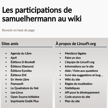
Les participations de
samuelhermann au wiki
Revenir en haut de page
Sites amis
À propos de LinuxFr.org
Agenda du Libre
Mentions légales
April
Faire un don
Éditions D-BookeR
L’équipe de LinuxFr.org
Éditions Diamond
Informations sur le site
Éditions Eyrolles
Aide / Foire aux questions
Éditions ENI
Suivi des suggestions et bogues
En Vente Libre
Wiki du site
Framasoft
Règles de modération
La Quadrature du Net
Statistiques
Lea-Linux
API pour le développement
Open Source Initiative
Code source du site
Imprimerie Grafik Plus
Plan du site