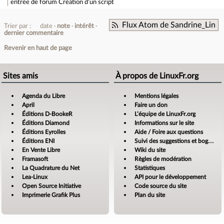
entrée de forum
Création d’un script
Flux Atom de Sandrine_Lin
Trier par :
date
note
intérêt
dernier commentaire
Revenir en haut de page
Sites amis
À propos de LinuxFr.org
Agenda du Libre
Mentions légales
April
Faire un don
Éditions D-BookeR
L’équipe de LinuxFr.org
Éditions Diamond
Informations sur le site
Éditions Eyrolles
Aide / Foire aux questions
Éditions ENI
Suivi des suggestions et bogues
En Vente Libre
Wiki du site
Framasoft
Règles de modération
La Quadrature du Net
Statistiques
Lea-Linux
API pour le développement
Open Source Initiative
Code source du site
Imprimerie Grafik Plus
Plan du site