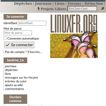
Dépêches
Journaux
Liens
Forums
Rédaction
🎙️ Projets Libres
Se connecter
Identifiant
Mot de passe
Connexion automatique
Pas de compte ? S’inscrire…
Sandrine_Lin
journaux
dépêches
liens
messages sur les forums
entrées du suivi
ajouts au wiki
commentaires
Derniers
contenus