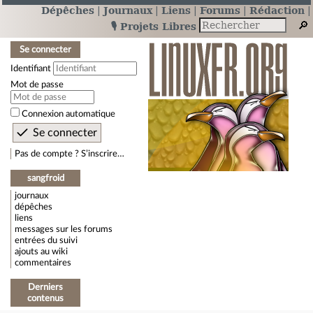
Dépêches
Journaux
Liens
Forums
Rédaction
🎙️ Projets Libres
Se connecter
Identifiant
Mot de passe
Connexion automatique
Pas de compte ? S’inscrire…
sangfroid
journaux
dépêches
liens
messages sur les forums
entrées du suivi
ajouts au wiki
commentaires
Derniers
contenus