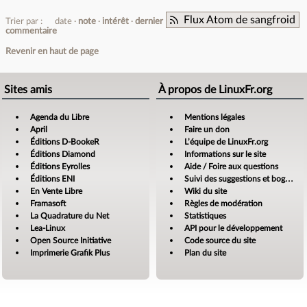
Flux Atom de sangfroid
Trier par :
date
note
intérêt
dernier
commentaire
Revenir en haut de page
Sites amis
À propos de LinuxFr.org
Agenda du Libre
Mentions légales
April
Faire un don
Éditions D-BookeR
L’équipe de LinuxFr.org
Éditions Diamond
Informations sur le site
Éditions Eyrolles
Aide / Foire aux questions
Éditions ENI
Suivi des suggestions et bogues
En Vente Libre
Wiki du site
Framasoft
Règles de modération
La Quadrature du Net
Statistiques
Lea-Linux
API pour le développement
Open Source Initiative
Code source du site
Imprimerie Grafik Plus
Plan du site