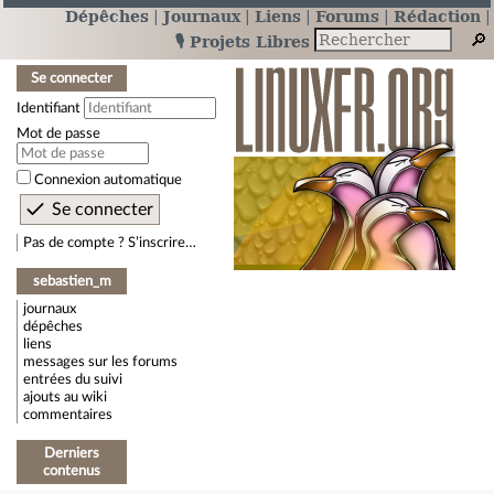
Dépêches
Journaux
Liens
Forums
Rédaction
🎙️ Projets Libres
Se connecter
Identifiant
Mot de passe
Connexion automatique
Pas de compte ? S’inscrire…
sebastien_m
journaux
dépêches
liens
messages sur les forums
entrées du suivi
ajouts au wiki
commentaires
Derniers
contenus