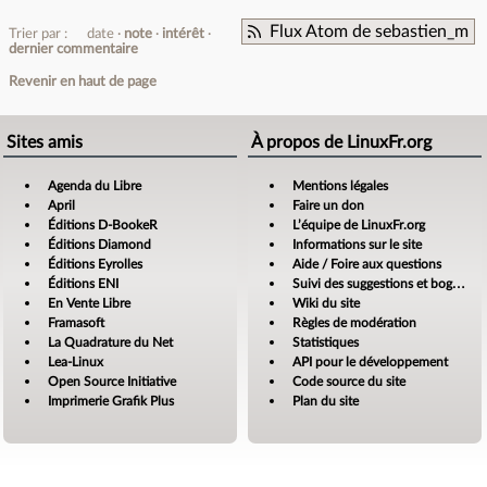
Flux Atom de sebastien_m
Trier par :
date
note
intérêt
dernier commentaire
Revenir en haut de page
Sites amis
À propos de LinuxFr.org
Agenda du Libre
Mentions légales
April
Faire un don
Éditions D-BookeR
L’équipe de LinuxFr.org
Éditions Diamond
Informations sur le site
Éditions Eyrolles
Aide / Foire aux questions
Éditions ENI
Suivi des suggestions et bogues
En Vente Libre
Wiki du site
Framasoft
Règles de modération
La Quadrature du Net
Statistiques
Lea-Linux
API pour le développement
Open Source Initiative
Code source du site
Imprimerie Grafik Plus
Plan du site