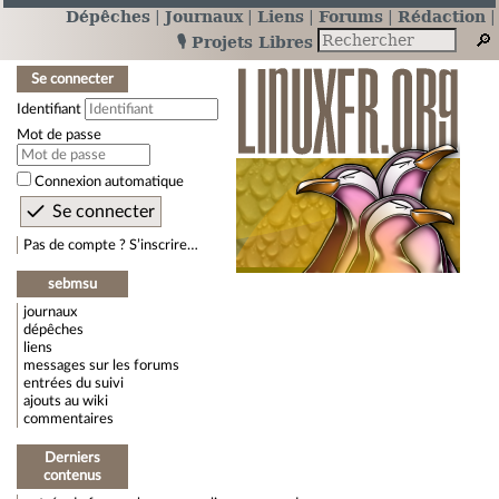
Dépêches
Journaux
Liens
Forums
Rédaction
🎙️ Projets Libres
Se connecter
Identifiant
Mot de passe
Connexion automatique
Pas de compte ? S’inscrire…
sebmsu
journaux
dépêches
liens
messages sur les forums
entrées du suivi
ajouts au wiki
commentaires
Derniers
contenus