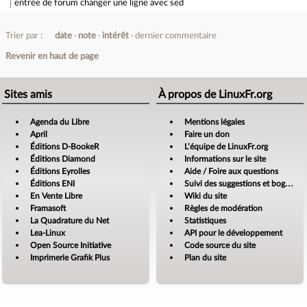
entrée de forum
changer une ligne avec sed
Trier par :
date
note
intérêt
dernier commentaire
Revenir en haut de page
Sites amis
À propos de LinuxFr.org
Agenda du Libre
Mentions légales
April
Faire un don
Éditions D-BookeR
L’équipe de LinuxFr.org
Éditions Diamond
Informations sur le site
Éditions Eyrolles
Aide / Foire aux questions
Éditions ENI
Suivi des suggestions et bogues
En Vente Libre
Wiki du site
Framasoft
Règles de modération
La Quadrature du Net
Statistiques
Lea-Linux
API pour le développement
Open Source Initiative
Code source du site
Imprimerie Grafik Plus
Plan du site