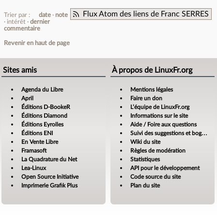
Flux Atom des liens de Franc SERRES
Trier par :
date
note
intérêt
dernier
commentaire
Revenir en haut de page
Sites amis
À propos de LinuxFr.org
Agenda du Libre
Mentions légales
April
Faire un don
Éditions D-BookeR
L’équipe de LinuxFr.org
Éditions Diamond
Informations sur le site
Éditions Eyrolles
Aide / Foire aux questions
Éditions ENI
Suivi des suggestions et bogues
En Vente Libre
Wiki du site
Framasoft
Règles de modération
La Quadrature du Net
Statistiques
Lea-Linux
API pour le développement
Open Source Initiative
Code source du site
Imprimerie Grafik Plus
Plan du site