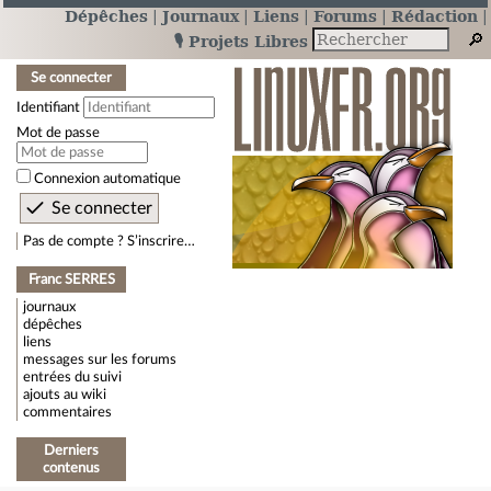
Dépêches
Journaux
Liens
Forums
Rédaction
🎙️ Projets Libres
Se connecter
Identifiant
Mot de passe
Connexion automatique
Pas de compte ? S’inscrire…
Franc SERRES
journaux
dépêches
liens
messages sur les forums
entrées du suivi
ajouts au wiki
commentaires
Derniers
contenus