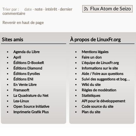
Flux Atom de Seizo
Trier par :
date
note
intérêt
dernier
commentaire
Revenir en haut de page
Sites amis
À propos de LinuxFr.org
Agenda du Libre
Mentions légales
April
Faire un don
Éditions D-BookeR
L’équipe de LinuxFr.org
Éditions Diamond
Informations sur le site
Éditions Eyrolles
Aide / Foire aux questions
Éditions ENI
Suivi des suggestions et bogues
En Vente Libre
Wiki du site
Framasoft
Règles de modération
La Quadrature du Net
Statistiques
Lea-Linux
API pour le développement
Open Source Initiative
Code source du site
Imprimerie Grafik Plus
Plan du site