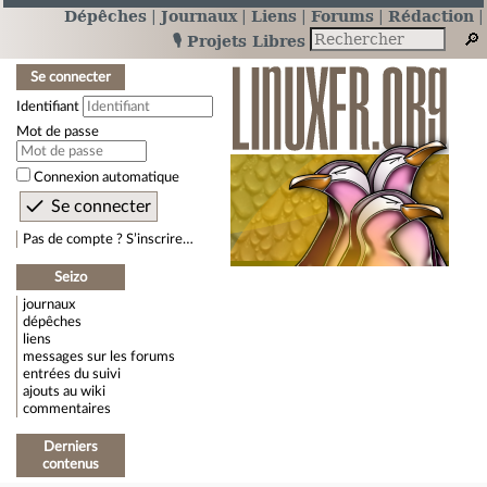
Dépêches
Journaux
Liens
Forums
Rédaction
🎙️ Projets Libres
Se connecter
Identifiant
Mot de passe
Connexion automatique
Pas de compte ? S’inscrire…
Seizo
journaux
dépêches
liens
messages sur les forums
entrées du suivi
ajouts au wiki
commentaires
Derniers
contenus