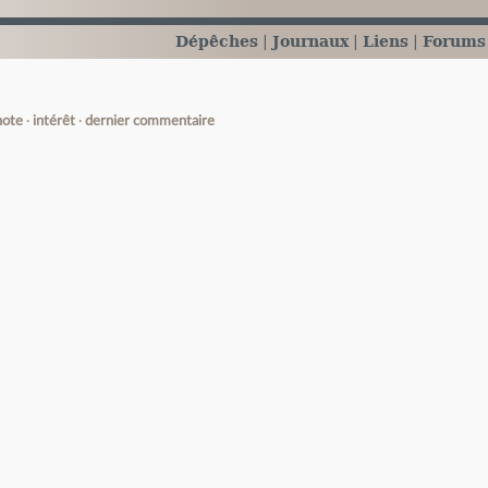
Dépêches
Journaux
Liens
Forums
note
intérêt
dernier commentaire
e