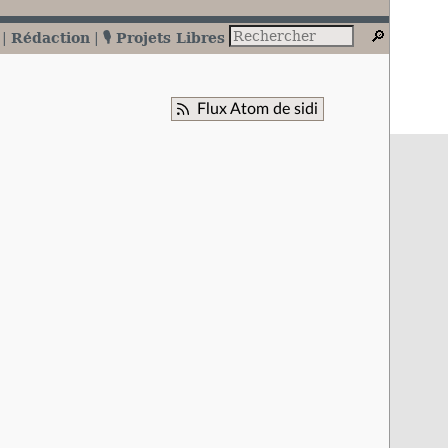
Rédaction
🎙️ Projets Libres
Flux Atom de sidi