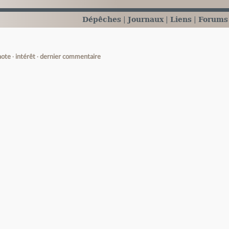
Dépêches
Journaux
Liens
Forums
note
intérêt
dernier commentaire
e