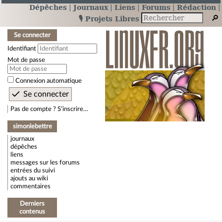
Dépêches
Journaux
Liens
Forums
Rédaction
🎙️ Projets Libres
Se connecter
Identifiant
Mot de passe
Connexion automatique
Pas de compte ? S’inscrire…
simonlebettre
journaux
dépêches
liens
messages sur les forums
entrées du suivi
ajouts au wiki
commentaires
Derniers
contenus