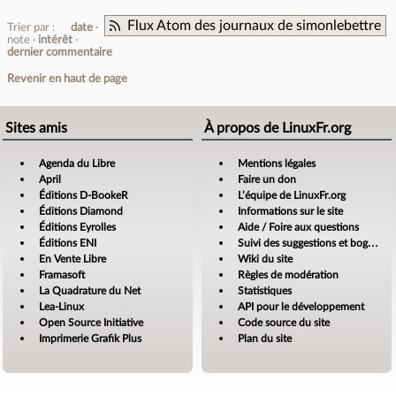
Flux Atom des journaux de simonlebettre
Trier par :
date
note
intérêt
dernier commentaire
Revenir en haut de page
Sites amis
À propos de LinuxFr.org
Agenda du Libre
Mentions légales
April
Faire un don
Éditions D-BookeR
L’équipe de LinuxFr.org
Éditions Diamond
Informations sur le site
Éditions Eyrolles
Aide / Foire aux questions
Éditions ENI
Suivi des suggestions et bogues
En Vente Libre
Wiki du site
Framasoft
Règles de modération
La Quadrature du Net
Statistiques
Lea-Linux
API pour le développement
Open Source Initiative
Code source du site
Imprimerie Grafik Plus
Plan du site