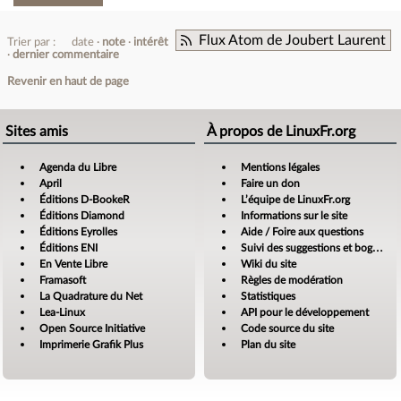
Flux Atom de Joubert Laurent
Trier par :
date
note
intérêt
dernier commentaire
Revenir en haut de page
Sites amis
À propos de LinuxFr.org
Agenda du Libre
Mentions légales
April
Faire un don
Éditions D-BookeR
L’équipe de LinuxFr.org
Éditions Diamond
Informations sur le site
Éditions Eyrolles
Aide / Foire aux questions
Éditions ENI
Suivi des suggestions et bogues
En Vente Libre
Wiki du site
Framasoft
Règles de modération
La Quadrature du Net
Statistiques
Lea-Linux
API pour le développement
Open Source Initiative
Code source du site
Imprimerie Grafik Plus
Plan du site