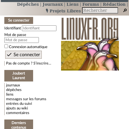
Dépêches
Journaux
Liens
Forums
Rédaction
🎙️ Projets Libres
Se connecter
Identifiant
Mot de passe
Connexion automatique
Pas de compte ? S’inscrire…
Joubert
Laurent
journaux
dépêches
liens
messages sur les forums
entrées du suivi
ajouts au wiki
commentaires
Derniers
contenus