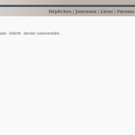
Dépêches
Journaux
Liens
Forums
note
intérêt
dernier commentaire
e