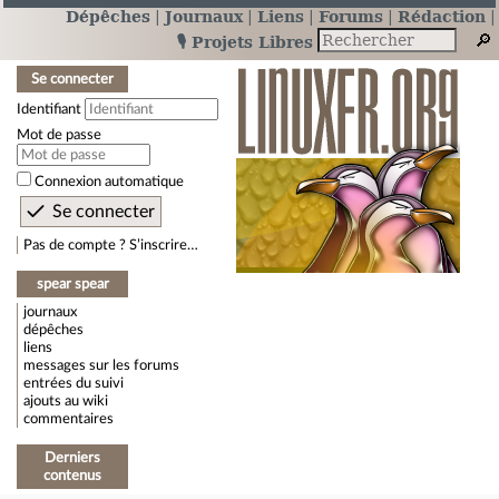
Dépêches
Journaux
Liens
Forums
Rédaction
🎙️ Projets Libres
Se connecter
Identifiant
Mot de passe
Connexion automatique
Pas de compte ? S’inscrire…
spear spear
journaux
dépêches
liens
messages sur les forums
entrées du suivi
ajouts au wiki
commentaires
Derniers
contenus