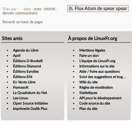
Flux Atom de spear spear
Trier par :
date
note
intérêt
dernier commentaire
Revenir en haut de page
Sites amis
À propos de LinuxFr.org
Agenda du Libre
Mentions légales
April
Faire un don
Éditions D-BookeR
L’équipe de LinuxFr.org
Éditions Diamond
Informations sur le site
Éditions Eyrolles
Aide / Foire aux questions
Éditions ENI
Suivi des suggestions et bogues
En Vente Libre
Wiki du site
Framasoft
Règles de modération
La Quadrature du Net
Statistiques
Lea-Linux
API pour le développement
Open Source Initiative
Code source du site
Imprimerie Grafik Plus
Plan du site