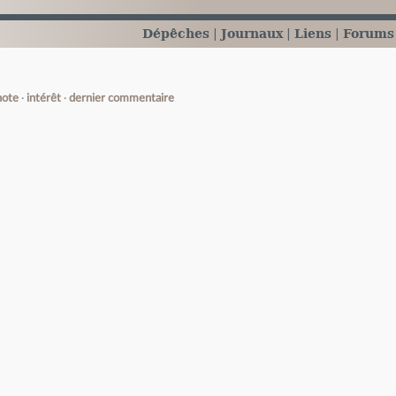
Dépêches
Journaux
Liens
Forums
note
intérêt
dernier commentaire
e