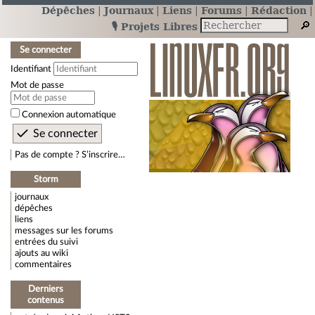
Dépêches
Journaux
Liens
Forums
Rédaction
🎙️ Projets Libres
Se connecter
Identifiant
Mot de passe
Connexion automatique
Pas de compte ? S’inscrire…
Storm
journaux
dépêches
liens
messages sur les forums
entrées du suivi
ajouts au wiki
commentaires
Derniers
contenus