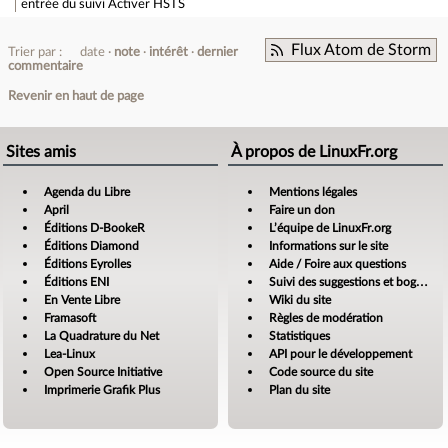
entrée du suivi
Activer HSTS
Flux Atom de Storm
Trier par :
date
note
intérêt
dernier
commentaire
Revenir en haut de page
Sites amis
À propos de LinuxFr.org
Agenda du Libre
Mentions légales
April
Faire un don
Éditions D-BookeR
L’équipe de LinuxFr.org
Éditions Diamond
Informations sur le site
Éditions Eyrolles
Aide / Foire aux questions
Éditions ENI
Suivi des suggestions et bogues
En Vente Libre
Wiki du site
Framasoft
Règles de modération
La Quadrature du Net
Statistiques
Lea-Linux
API pour le développement
Open Source Initiative
Code source du site
Imprimerie Grafik Plus
Plan du site