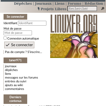
Dépêches
Journaux
Liens
Forums
Rédaction
🎙️ Projets Libres
Se connecter
Identifiant
Mot de passe
Connexion automatique
Pas de compte ? S’inscrire…
taner971
journaux
dépêches
liens
messages sur les forums
entrées du suivi
ajouts au wiki
commentaires
Derniers
contenus