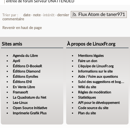
entrée de forum
Serveur UNATTENDED
Flux Atom de taner971
Trier par :
date
note
intérêt
dernier
commentaire
Revenir en haut de page
Sites amis
À propos de LinuxFr.org
Agenda du Libre
Mentions légales
April
Faire un don
Éditions D-BookeR
L’équipe de LinuxFr.org
Éditions Diamond
Informations sur le site
Éditions Eyrolles
Aide / Foire aux questions
Éditions ENI
Suivi des suggestions et bogues
En Vente Libre
Wiki du site
Framasoft
Règles de modération
La Quadrature du Net
Statistiques
Lea-Linux
API pour le développement
Open Source Initiative
Code source du site
Imprimerie Grafik Plus
Plan du site