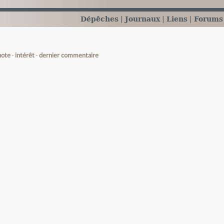
Dépêches
Journaux
Liens
Forums
note
intérêt
dernier commentaire
e