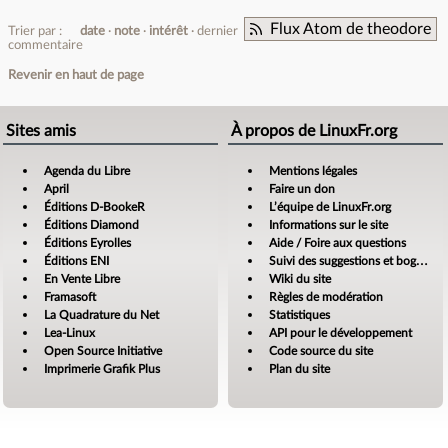
Flux Atom de theodore
Trier par :
date
note
intérêt
dernier
commentaire
Revenir en haut de page
Sites amis
À propos de LinuxFr.org
Agenda du Libre
Mentions légales
April
Faire un don
Éditions D-BookeR
L’équipe de LinuxFr.org
Éditions Diamond
Informations sur le site
Éditions Eyrolles
Aide / Foire aux questions
Éditions ENI
Suivi des suggestions et bogues
En Vente Libre
Wiki du site
Framasoft
Règles de modération
La Quadrature du Net
Statistiques
Lea-Linux
API pour le développement
Open Source Initiative
Code source du site
Imprimerie Grafik Plus
Plan du site