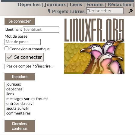
Dépêches
Journaux
Liens
Forums
Rédaction
🎙️ Projets Libres
Se connecter
Identifiant
Mot de passe
Connexion automatique
Pas de compte ? S’inscrire…
theodore
journaux
dépêches
liens
messages sur les forums
entrées du suivi
ajouts au wiki
commentaires
Derniers
contenus