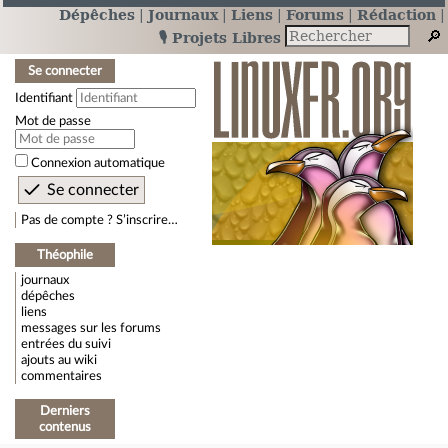
Dépêches
Journaux
Liens
Forums
Rédaction
🎙️ Projets Libres
Se connecter
Identifiant
Mot de passe
Connexion automatique
Pas de compte ? S’inscrire…
Théophile
journaux
dépêches
liens
messages sur les forums
entrées du suivi
ajouts au wiki
commentaires
Derniers
contenus