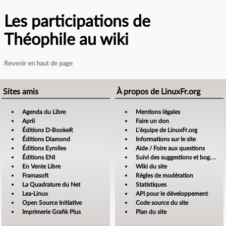
Les participations de
Théophile au wiki
Revenir en haut de page
Sites amis
À propos de LinuxFr.org
Agenda du Libre
Mentions légales
April
Faire un don
Éditions D-BookeR
L’équipe de LinuxFr.org
Éditions Diamond
Informations sur le site
Éditions Eyrolles
Aide / Foire aux questions
Éditions ENI
Suivi des suggestions et bogues
En Vente Libre
Wiki du site
Framasoft
Règles de modération
La Quadrature du Net
Statistiques
Lea-Linux
API pour le développement
Open Source Initiative
Code source du site
Imprimerie Grafik Plus
Plan du site