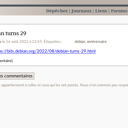
Dépêches
Journaux
Liens
Forums
n turns 29
v
le 16 août 2022 à 22:55
.
Étiquettes :
debian
anniversaire
ps://bits.debian.org/2022/08/debian-turns-29.html
entaire
).
 des commentaires
appartiennent à celles et ceux qui les ont postés. Nous n’en sommes pas respo
e