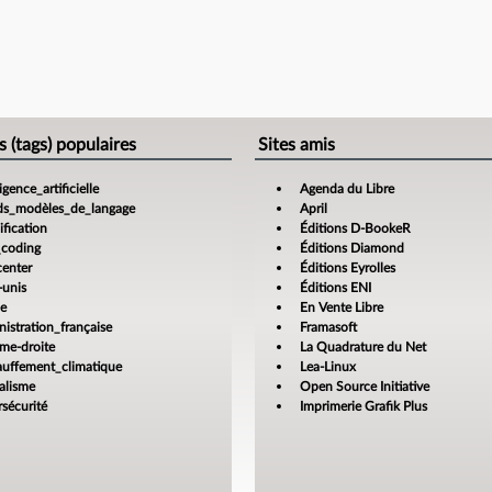
s (tags) populaires
Sites amis
ligence_artificielle
Agenda du Libre
ds_modèles_de_langage
April
fication
Éditions D-BookeR
_coding
Éditions Diamond
center
Éditions Eyrolles
-unis
Éditions ENI
ce
En Vente Libre
istration_française
Framasoft
ême-droite
La Quadrature du Net
auffement_climatique
Lea-Linux
alisme
Open Source Initiative
sécurité
Imprimerie Grafik Plus