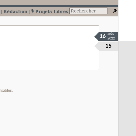
Rédaction
🎙️ Projets Libres
août
16
2022
15
nsables.