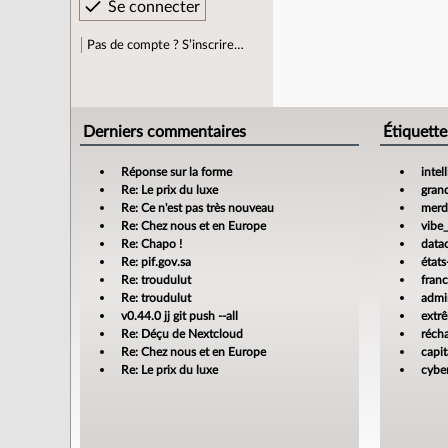
Pas de compte ? S’inscrire…
Derniers commentaires
Étiquette
Réponse sur la forme
intel
Re: Le prix du luxe
gran
Re: Ce n'est pas très nouveau
merdi
Re: Chez nous et en Europe
vibe
Re: Chapo !
data
Re: pif.gov.sa
états
Re: troudulut
fran
Re: troudulut
admin
v0.44.0 jj git push --all
extr
Re: Déçu de Nextcloud
réch
Re: Chez nous et en Europe
capit
Re: Le prix du luxe
cyber