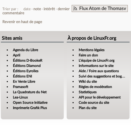
Flux Atom de Thomasv
Trier par :
date
note
intérêt
dernier
commentaire
Revenir en haut de page
Sites amis
À propos de LinuxFr.org
Agenda du Libre
Mentions légales
April
Faire un don
Éditions D-BookeR
L’équipe de LinuxFr.org
Éditions Diamond
Informations sur le site
Éditions Eyrolles
Aide / Foire aux questions
Éditions ENI
Suivi des suggestions et bogues
En Vente Libre
Wiki du site
Framasoft
Règles de modération
La Quadrature du Net
Statistiques
Lea-Linux
API pour le développement
Open Source Initiative
Code source du site
Imprimerie Grafik Plus
Plan du site