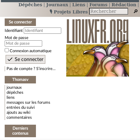
Dépêches
Journaux
Liens
Forums
Rédaction
🎙️ Projets Libres
Se connecter
Identifiant
Mot de passe
Connexion automatique
Pas de compte ? S’inscrire…
Thomasv
journaux
dépêches
liens
messages sur les forums
entrées du suivi
ajouts au wiki
commentaires
Derniers
contenus