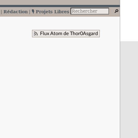
Rédaction
🎙️ Projets Libres
Flux Atom de Thor0Asgard