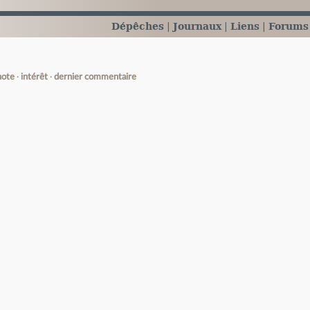
Dépêches
Journaux
Liens
Forums
note
intérêt
dernier commentaire
e