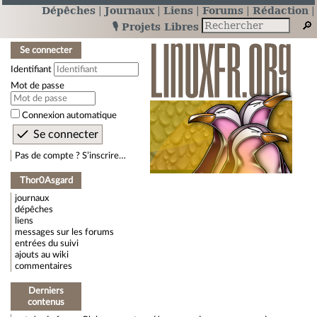
Dépêches
Journaux
Liens
Forums
Rédaction
🎙️ Projets Libres
Se connecter
Identifiant
Mot de passe
Connexion automatique
Pas de compte ? S’inscrire…
Thor0Asgard
journaux
dépêches
liens
messages sur les forums
entrées du suivi
ajouts au wiki
commentaires
Derniers
contenus