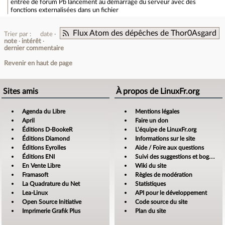
entrée de forum
Pb lancement au démarrage du serveur avec des
fonctions externalisées dans un fichier
Flux Atom des dépêches de Thor0Asgard
Trier par :
date
note
intérêt
dernier commentaire
Revenir en haut de page
Sites amis
À propos de LinuxFr.org
Agenda du Libre
Mentions légales
April
Faire un don
Éditions D-BookeR
L’équipe de LinuxFr.org
Éditions Diamond
Informations sur le site
Éditions Eyrolles
Aide / Foire aux questions
Éditions ENI
Suivi des suggestions et bogues
En Vente Libre
Wiki du site
Framasoft
Règles de modération
La Quadrature du Net
Statistiques
Lea-Linux
API pour le développement
Open Source Initiative
Code source du site
Imprimerie Grafik Plus
Plan du site