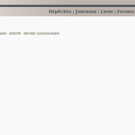
Dépêches
Journaux
Liens
Forums
note
intérêt
dernier commentaire
e