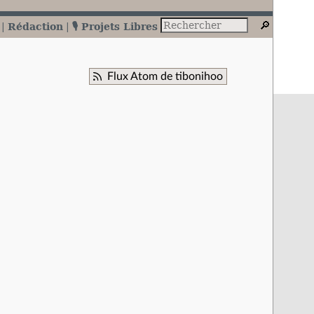
Rédaction
🎙️ Projets Libres
Flux Atom de tibonihoo