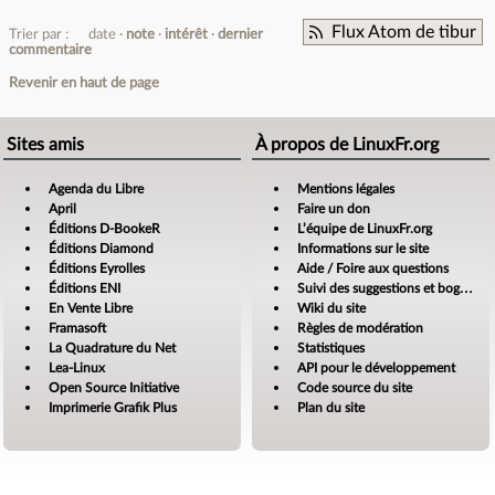
Flux Atom de tibur
Trier par :
date
note
intérêt
dernier
commentaire
Revenir en haut de page
Sites amis
À propos de LinuxFr.org
Agenda du Libre
Mentions légales
April
Faire un don
Éditions D-BookeR
L’équipe de LinuxFr.org
Éditions Diamond
Informations sur le site
Éditions Eyrolles
Aide / Foire aux questions
Éditions ENI
Suivi des suggestions et bogues
En Vente Libre
Wiki du site
Framasoft
Règles de modération
La Quadrature du Net
Statistiques
Lea-Linux
API pour le développement
Open Source Initiative
Code source du site
Imprimerie Grafik Plus
Plan du site