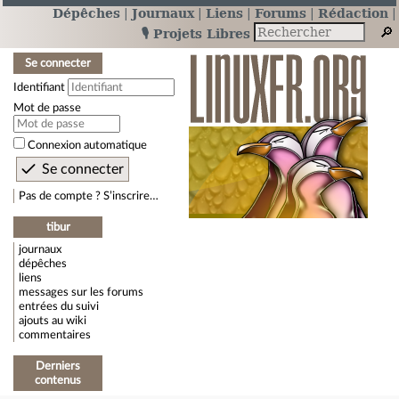
Dépêches
Journaux
Liens
Forums
Rédaction
🎙️ Projets Libres
Se connecter
Identifiant
Mot de passe
Connexion automatique
Pas de compte ? S’inscrire…
tibur
journaux
dépêches
liens
messages sur les forums
entrées du suivi
ajouts au wiki
commentaires
Derniers
contenus