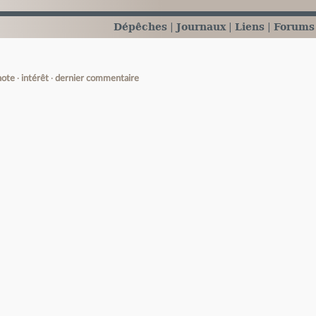
Dépêches
Journaux
Liens
Forums
note
intérêt
dernier commentaire
e