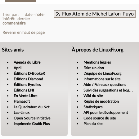
Flux Atom de Michel Lafon-Puyo
Trier par :
date
note
intérêt
dernier
commentaire
Revenir en haut de page
Sites amis
À propos de LinuxFr.org
Agenda du Libre
Mentions légales
April
Faire un don
Éditions D-BookeR
L’équipe de LinuxFr.org
Éditions Diamond
Informations sur le site
Éditions Eyrolles
Aide / Foire aux questions
Éditions ENI
Suivi des suggestions et bogues
En Vente Libre
Wiki du site
Framasoft
Règles de modération
La Quadrature du Net
Statistiques
Lea-Linux
API pour le développement
Open Source Initiative
Code source du site
Imprimerie Grafik Plus
Plan du site