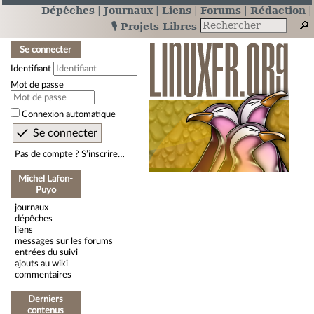
Dépêches
Journaux
Liens
Forums
Rédaction
🎙️ Projets Libres
Se connecter
Identifiant
Mot de passe
Connexion automatique
Pas de compte ? S’inscrire…
Michel Lafon-
Puyo
journaux
dépêches
liens
messages sur les forums
entrées du suivi
ajouts au wiki
commentaires
Derniers
contenus