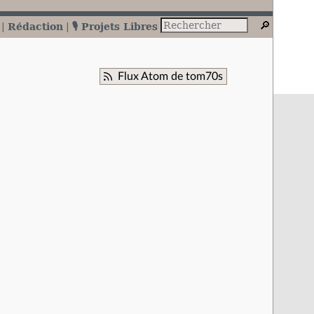
Rédaction
🎙️ Projets Libres
Flux Atom de tom70s