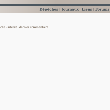
Dépêches
Journaux
Liens
Forums
note
intérêt
dernier commentaire
e