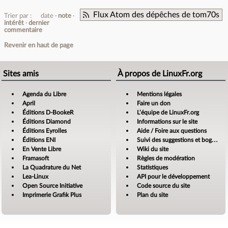
Flux Atom des dépêches de tom70s
Trier par :
date
note
intérêt
dernier
commentaire
Revenir en haut de page
Sites amis
À propos de LinuxFr.org
Agenda du Libre
Mentions légales
April
Faire un don
Éditions D-BookeR
L’équipe de LinuxFr.org
Éditions Diamond
Informations sur le site
Éditions Eyrolles
Aide / Foire aux questions
Éditions ENI
Suivi des suggestions et bogues
En Vente Libre
Wiki du site
Framasoft
Règles de modération
La Quadrature du Net
Statistiques
Lea-Linux
API pour le développement
Open Source Initiative
Code source du site
Imprimerie Grafik Plus
Plan du site