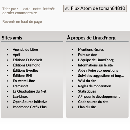
Flux Atom de toman84810
Trier par :
date
note
intérêt
dernier commentaire
Revenir en haut de page
Sites amis
À propos de LinuxFr.org
Agenda du Libre
Mentions légales
April
Faire un don
Éditions D-BookeR
L’équipe de LinuxFr.org
Éditions Diamond
Informations sur le site
Éditions Eyrolles
Aide / Foire aux questions
Éditions ENI
Suivi des suggestions et bogues
En Vente Libre
Wiki du site
Framasoft
Règles de modération
La Quadrature du Net
Statistiques
Lea-Linux
API pour le développement
Open Source Initiative
Code source du site
Imprimerie Grafik Plus
Plan du site