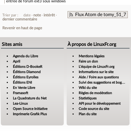
entrée de forum
ext3 sous windows
Flux Atom de tomy_51_7
Trier par :
date
note
intérêt
dernier commentaire
Revenir en haut de page
Sites amis
À propos de LinuxFr.org
Agenda du Libre
Mentions légales
April
Faire un don
Éditions D-BookeR
L’équipe de LinuxFr.org
Éditions Diamond
Informations sur le site
Éditions Eyrolles
Aide / Foire aux questions
Éditions ENI
Suivi des suggestions et bogues
En Vente Libre
Wiki du site
Framasoft
Règles de modération
La Quadrature du Net
Statistiques
Lea-Linux
API pour le développement
Open Source Initiative
Code source du site
Imprimerie Grafik Plus
Plan du site