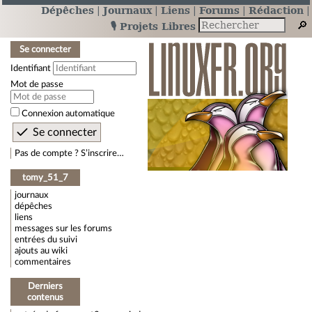
Dépêches
Journaux
Liens
Forums
Rédaction
🎙️ Projets Libres
Se connecter
Identifiant
Mot de passe
Connexion automatique
Pas de compte ? S’inscrire…
tomy_51_7
journaux
dépêches
liens
messages sur les forums
entrées du suivi
ajouts au wiki
commentaires
Derniers
contenus