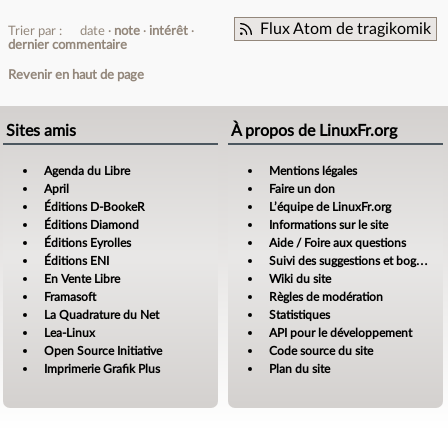
Flux Atom de tragikomik
Trier par :
date
note
intérêt
dernier commentaire
Revenir en haut de page
Sites amis
À propos de LinuxFr.org
Agenda du Libre
Mentions légales
April
Faire un don
Éditions D-BookeR
L’équipe de LinuxFr.org
Éditions Diamond
Informations sur le site
Éditions Eyrolles
Aide / Foire aux questions
Éditions ENI
Suivi des suggestions et bogues
En Vente Libre
Wiki du site
Framasoft
Règles de modération
La Quadrature du Net
Statistiques
Lea-Linux
API pour le développement
Open Source Initiative
Code source du site
Imprimerie Grafik Plus
Plan du site