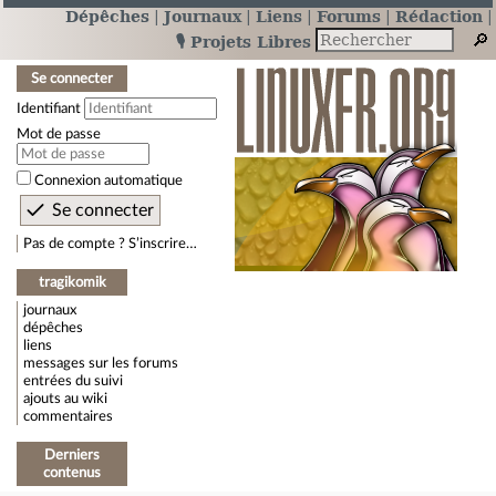
Dépêches
Journaux
Liens
Forums
Rédaction
🎙️ Projets Libres
Se connecter
Identifiant
Mot de passe
Connexion automatique
Pas de compte ? S’inscrire…
tragikomik
journaux
dépêches
liens
messages sur les forums
entrées du suivi
ajouts au wiki
commentaires
Derniers
contenus